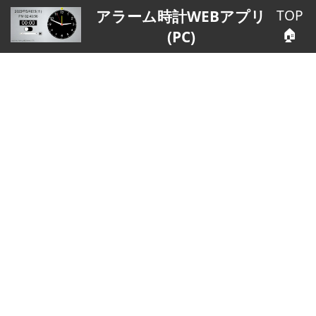
TOP
アラーム時計WEBアプリ
🏠
(PC)